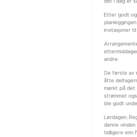
det i dag er 
Etter godt og
planleggingen 
invitasjoner t
Arrangementet
ettermiddagen
andre.
De første av 
åtte deltager
mørkt på det 
strømmet også
ble godt und
Lørdagen, Reg
denne vinden 
tidligere enn