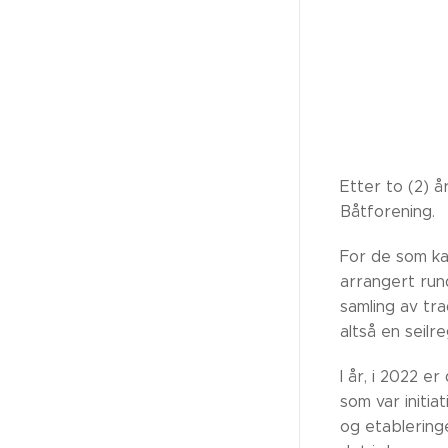
Etter to (2) å
Båtforening.
For de som ka
arrangert rund
samling av tr
altså en seil
I år, i 2022 
som var initi
og etablering