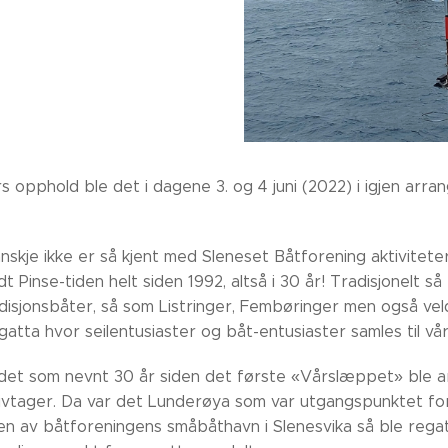
rs opphold ble det i dagene 3. og 4 juni (2022) i igjen ar
nskje ikke er så kjent med Sleneset Båtforening aktivitet
t Pinse-tiden helt siden 1992, altså i 30 år! Tradisjonelt 
adisjonsbåter, så som Listringer, Fembøringer men også ve
regatta hvor seilentusiaster og båt-entusiaster samles til 
er det som nevnt 30 år siden det første «Vårslæppet» ble a
ativtager. Da var det Lunderøya som var utgangspunktet for
en av båtforeningens småbåthavn i Slenesvika så ble rega