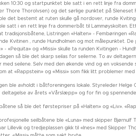
lokken 10:30 og startpunktet ble satt i en rett linje fra 
 Thore Thorolvsen) og det sørlige punktet på Sleneset Fe
ble det bestemt at ruten skulle gå nordover, runde Kviting
e satt i en rett linje fra dommerbåt til Lammøyskolten. Ett
t tradisjonsbåtene, Listringen «Halten» - Fembøringen «Rap
unde Kvitinen , runde Hundholmen og mot målepunktet. De p
a» - «Pequita» og «Missi» skulle ta runden Kvitingen - Hun
dagen så ble det skarp seilas for seilerne. To av deltage
r med seilene. Selv med den økende vind og en voksende 
nom at «Rappstein» og «Missi» som fikk litt problemer med 
gen ble avholdt i båtforeningens lokale. Styreleder Helge
for deltagelse av årets «Vårslæpp» og for fin og spennende
sbåtene så ble det førstepriser på «Halten» og «Liv». «Ra
profesjonelle seilbåtene ble «Luna» med skipper Bjørnulf
var Lillevik og tredjeplassen gikk til «Ines» med Skipper 
tter. «Missi» måtte som sakt bryte.