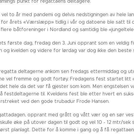
samlings punkt for regattaens deltagere.
 vel to år med pandemi og delvis nedstigningen av hele la
for årets «Værslæpp» tidlig i vår og datoene ble satt til d
il flere båtforeninger i Nordland og samtidig ble «jungeltel
s første dag, fredag den 3. Juni opprant som en veldig fin
 og kvelden og videre for lørdag var dog ikke den best
regatta deltagerne ankom sen fredags ettermiddag og utove
ne vel fremme og godt fortøy. Fredagens fest startet litt 
det hele da det var få gjester som kom. Men engstelsen 
 festdeltagerne til. Kveldens fest ble etter hvert en su
erstreket ved den gode trubadur Frode Hansen.
attadagen, opprant med grått og vått vær og en sør vestli
skulle øke på utover dagen til godt og vel 10 - 12 mtr/sek
 først planlagt. Dette for å komme i gang og å få regattae