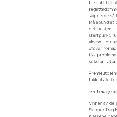
ble satt til k
regattadommer
skipperne så 
Målepunktet bl
det bestemt a
startpunkt, r
«Ines» - «Lun
utover formid
fikk probleme
seilasen. Ute
Premieutdelin
takk til alle 
For tradisjon
Vinner av de 
Skipper Dag I
plassene dere