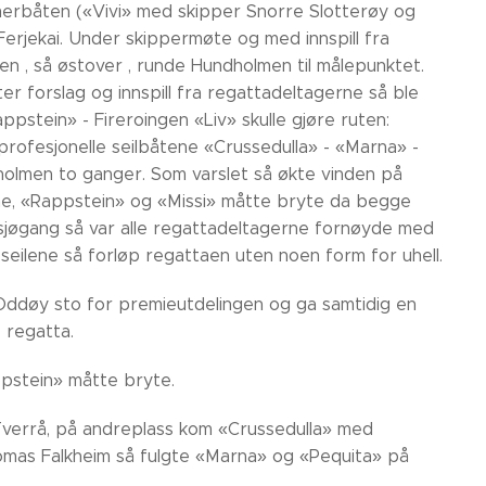
dommerbåten («Vivi» med skipper Snorre Slotterøy og
rjekai. Under skippermøte og med innspill fra
en , så østover , runde Hundholmen til målepunktet.
er forslag og innspill fra regattadeltagerne så ble
pstein» - Fireroingen «Liv» skulle gjøre ruten:
rofesjonelle seilbåtene «Crussedulla» - «Marna» -
dholmen to ganger. Som varslet så økte vinden på
rne, «Rappstein» og «Missi» måtte bryte da begge
sjøgang så var alle regattadeltagerne fornøyde med
seilene så forløp regattaen uten noen form for uhell.
 Oddøy sto for premieutdelingen og ga samtidig en
 regatta.
ppstein» måtte bryte.
 Tverrå, på andreplass kom «Crussedulla» med
Thomas Falkheim så fulgte «Marna» og «Pequita» på