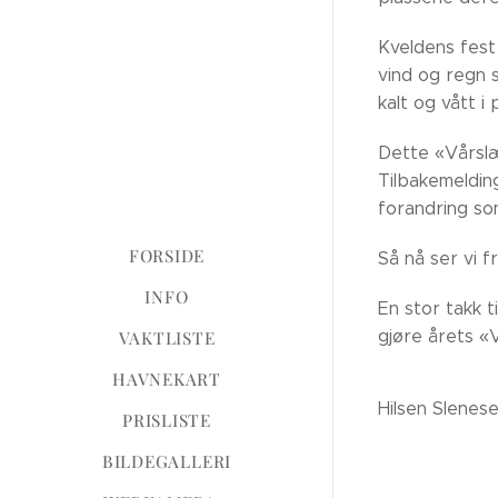
Kveldens fest
vind og regn 
kalt og vått i
Dette «Vårslæ
Tilbakemeldin
forandring s
FORSIDE
Så nå ser vi 
INFO
En stor takk t
gjøre årets «V
VAKTLISTE
HAVNEKART
Hilsen Slenes
PRISLISTE
BILDEGALLERI