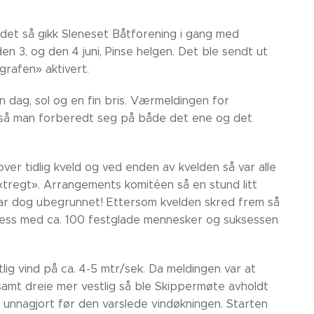
ndet så gikk Sleneset Båtforening i gang med
en 3, og den 4 juni, Pinse helgen. Det ble sendt ut
egrafen» aktivert.
 dag, sol og en fin bris. Værmeldingen for
e så man forberedt seg på både det ene og det
r tidlig kveld og ved enden av kvelden så var alle
«tregt». Arrangements komitéen så en stund litt
var dog ubegrunnet! Ettersom kvelden skred frem så
ksess med ca. 100 festglade mennesker og suksessen
g vind på ca. 4-5 mtr/sek. Da meldingen var at
 samt dreie mer vestlig så ble Skippermøte avholdt
n unnagjort før den varslede vindøkningen. Starten