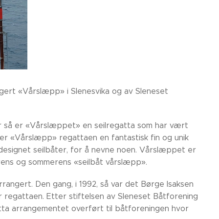
rangert «Vårslæpp» i Slenesvika og av Sleneset
er så er «Vårslæppet» en seilregatta som har vært
så er «Vårslæpp» regattaen en fantastisk fin og unik
ldesignet seilbåter, for å nevne noen. Vårslæppet er
vårens og sommerens «seilbåt vårslæpp».
rrangert. Den gang, i 1992, så var det Børge Isaksen
 regattaen. Etter stiftelsen av Sleneset Båtforening
tta arrangementet overført til båtforeningen hvor