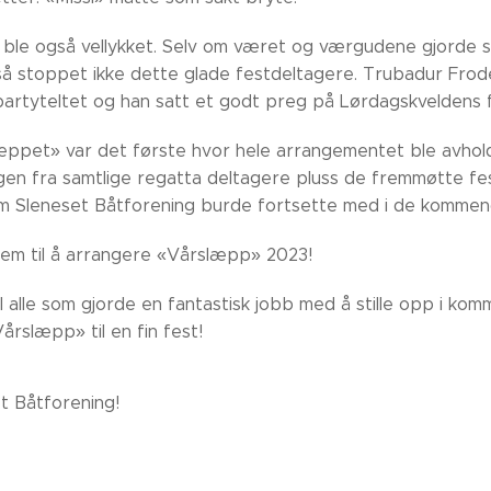
 ble også vellykket. Selv om været og værgudene gjorde st
så stoppet ikke dette glade festdeltagere. Trubadur Fro
 partyteltet og han satt et godt preg på Lørdagskveldens f
ppet» var det første hvor hele arrangementet ble avholdt 
gen fra samtlige regatta deltagere pluss de fremmøtte fes
om Sleneset Båtforening burde fortsette med i de komme
frem til å arrangere «Vårslæpp» 2023!
il alle som gjorde en fantastisk jobb med å stille opp i kom
årslæpp» til en fin fest!
et Båtforening!