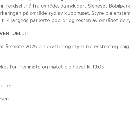
nn ferdsel til å fra område, da inkludert Sleneset Bobilpark
rkeringen på område syd av klubbhuset. Styre ble enstem
 til 4 langtids parkerte bobiler og resten av området beny
EVENTUELLT!
or årsmøte 2025 ble drøfter og styre ble enstemmig enig 
kket for fremmøte og møtet ble hevet kl. 19:05
retær!
vsen