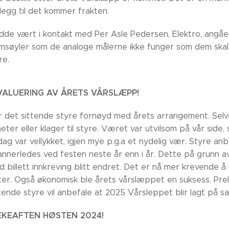
illegg til det kommer frakten.
dde vært i kontakt med Per Asle Pedersen, Elektro, angåe
msøyler som de analoge målerne ikke funger som dem skal. 
re.
EVALUERING AV ÅRETS VÅRSLÆPP!
r det sittende styre fornøyd med årets arrangement. Selv
ter eller klager til styre. Været var utvilsom på vår side, 
ag var vellykket, igjen mye p.g.a et nydelig vær. Styre an
tt annerledes ved festen neste år enn i år. Dette på grunn
d billett innkreving blitt endret. Det er nå mer krevende å
tter. Også økonomisk ble årets vårslæppet en suksess. Prel
tende styre vil anbefale at 2025 Vårsleppet blir lagt på sam
REKEAFTEN HØSTEN 2024!