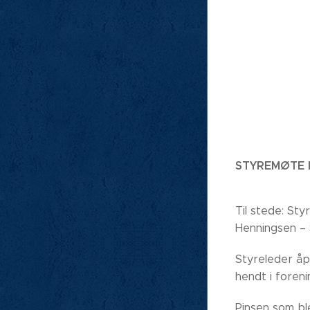
STYREMØTE I
Til stede: St
Henningsen –
Styreleder åp
hendt i foren
Pinsen som ble