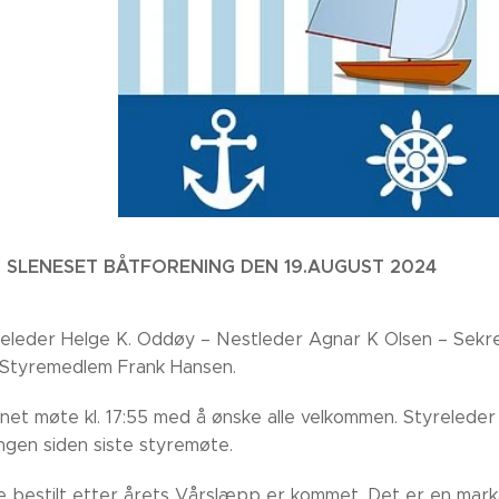
 SLENESET BÅTFORENING DEN 19.AUGUST 2024
yreleder Helge K. Oddøy – Nestleder Agnar K Olsen – Sek
 Styremedlem Frank Hansen.
net møte kl. 17:55 med å ønske alle velkommen. Styrelede
ingen siden siste styremøte.
 bestilt etter årets Vårslæpp er kommet. Det er en markant pr