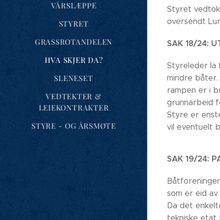
VÅRSLÆPPE
Styret vedtok
oversendt Lu
STYRET
GRASSROTANDELEN
SAK 18/24: 
HVA SKJER DA?
Styreleder la
mindre båter.
SLENESET
rampen er i br
VEDTEKTER &
grunnarbeid f
LEIEKONTRAKTER
Styre er enste
STYRE - OG ÅRSMØTE
vil eventuelt
SAK 19/24: 
Båtforeningen
som er eid av
Da det enkelt
tekniske etat