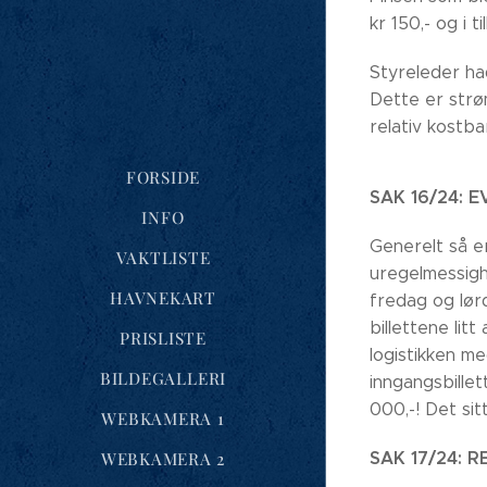
kr 150,- og i t
Styreleder ha
Dette er strø
relativ kostba
FORSIDE
SAK 16/24: 
INFO
Generelt så e
VAKTLISTE
uregelmessighe
HAVNEKART
fredag og lørd
billettene li
PRISLISTE
logistikken me
BILDEGALLERI
inngangsbille
000,-! Det sit
WEBKAMERA 1
SAK 17/24: 
WEBKAMERA 2