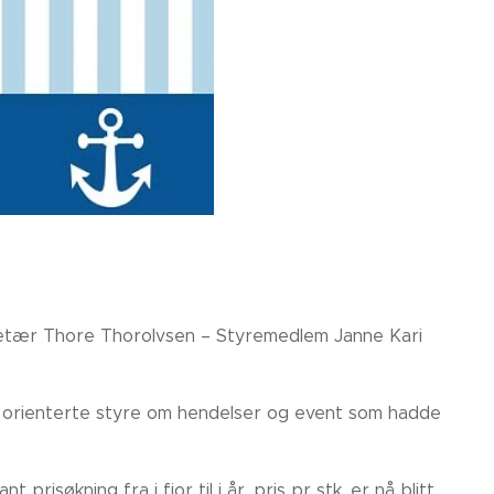
retær Thore Thorolvsen – Styremedlem Janne Kari
r orienterte styre om hendelser og event som hadde
isøkning fra i fjor til i år, pris pr stk. er nå blitt