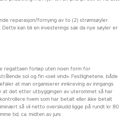
nde reparasjon/fornying av to (2) strømsøyler.
Dette kan bli en investerings sak da nye søyler er
e regattaen forløp uten noen form for
strålende sol og fin «seil vind». Festlighetene, både
befaler at man organiserer innkreving av inngangs
 av at det etter utbyggingen av uterommet så har
 kontrollere hvem som har betalt eller ikke betalt
iminært så vil netto overskudd ligge på rundt kr 80
me tid, ca. midten av juni.