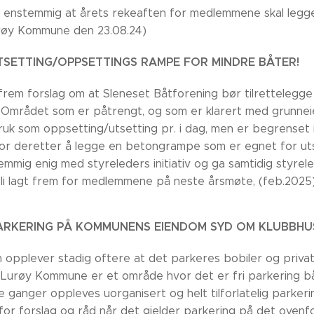
 enstemmig at årets rekeaften for medlemmene skal legges 
røy Kommune den 23.08.24)
UTSETTING/OPPSETTINGS RAMPE FOR MINDRE BÅTER!
 frem forslag om at Sleneset Båtforening bør tilrettelegg
 Området som er påtrengt, og som er klarert med grunnei
uk som oppsetting/utsetting pr. i dag, men er begrenset i 
or deretter å legge en betongrampe som er egnet for ut
mmig enig med styreleders initiativ og ga samtidig styrele
 bli lagt frem for medlemmene på neste årsmøte, (feb.2025)
PARKERING PÅ KOMMUNENS EIENDOM SYD OM KLUBBHU
 opplever stadig oftere at det parkeres bobiler og priv
 Lurøy Kommune er et område hvor det er fri parkering båd
e ganger oppleves uorganisert og helt tilforlatelig parke
 for forslag og råd når det gjelder parkering på det oven