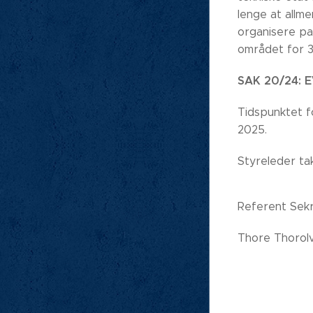
lenge at allme
organisere pa
området for 3
SAK 20/24: 
Tidspunktet f
2025.
Styreleder ta
Referent Sek
Thore Thorol