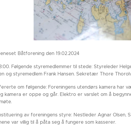
leneset Båtforening den 19.02.2024
18:00. Følgende styremedlemmer til stede: Styreleder He
en og styremedlem Frank Hansen. Sekretær Thore Thorolvse
fererte om følgende: Foreningens utendørs kamera har vær
g kamera er oppe og går. Elektro er varslet om å begynne in
møte.
stituering av foreningens styre: Nestleder Agnar Olsen, 
ne var villig til å påta seg å fungere som kasserer.