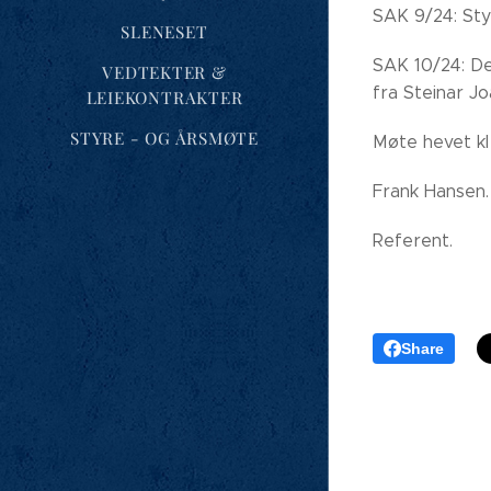
SAK 9/24: Styr
SLENESET
SAK 10/24: De
VEDTEKTER &
fra Steinar Jo
LEIEKONTRAKTER
STYRE - OG ÅRSMØTE
Møte hevet kl 
Frank Hansen.
Referent.
Share