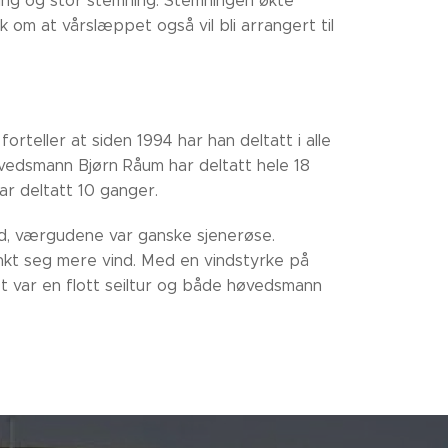
ing og stor stemning. Stemningen økte
om at vårslæppet også vil bli arrangert til
rteller at siden 1994 har han deltatt i alle
høvedsmann Bjørn Råum har deltatt hele 18
r deltatt 10 ganger.
vind, værgudene var ganske sjenerøse.
kt seg mere vind. Med en vindstyrke på
det var en flott seiltur og både høvedsmann