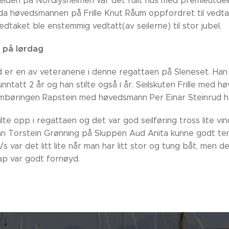
elden på Nordlysheimen var det fullt hus med premieutdel
da høvedsmannen på Frille Knut Råum oppfordret til vedtak 
edtaket ble enstemmig vedtatt(av seilerne) til stor jubel.
 på lørdag
 er en av veteranene i denne regattaen på Sleneset. Han fo
nntatt 2 år og han stilte også i år. Seilskuten Frille med 
mbøringen Rapstein med høvedsmann Per Einar Steinrud ha
ilte opp i regattaen og det var god seilføring tross lite 
 Torstein Grønning på Sluppen Aud Anita kunne godt ten
 var det litt lite når man har litt stor og tung båt, men 
p var godt fornøyd.