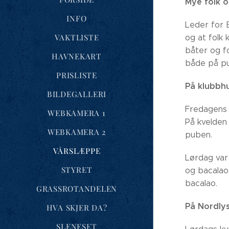
Mye folk o
INFO
Leder for 
VAKTLISTE
og at folk 
båter og f
HAVNEKART
både på pu
PRISLISTE
På klubbhu
BILDEGALLERI
Fredagens k
WEBKAMERA 1
På kvelden
WEBKAMERA 2
puben.
VÅRSLÆPPE
Lørdag var
STYRET
og bacalao
bacalao.
GRASSROTANDELEN
På Nordly
HVA SKJER DA?
SLENESET