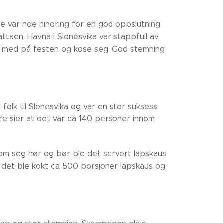
e var noe hindring for en god oppslutning
attaen. Havna i Slenesvika var stappfull av
e med på festen og kose seg. God stemning
olk til Slenesvika og var en stor suksess.
re sier at det var ca 140 personer innom
om seg hør og bør ble det servert lapskaus
 det ble kokt ca 500 porsjoner lapskaus og