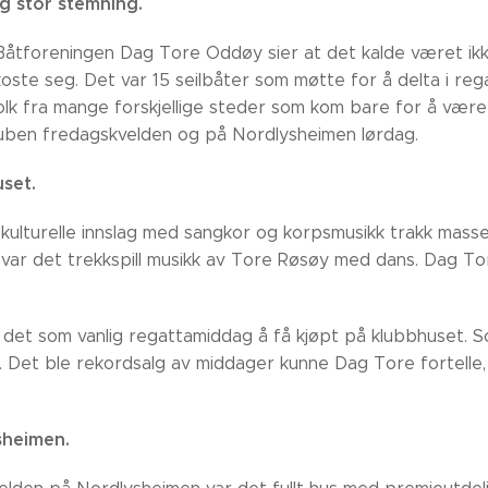
g stor stemning.
Båtforeningen Dag Tore Oddøy sier at det kalde været ikk
koste seg. Det var 15 seilbåter som møtte for å delta i reg
olk fra mange forskjellige steder som kom bare for å vær
ben fredagskvelden og på Nordlysheimen lørdag.
set.
ulturelle innslag med sangkor og korpsmusikk trakk masse f
 var det trekkspill musikk av Tore Røsøy med dans. Dag To
 det som vanlig regattamiddag å få kjøpt på klubbhuset. S
. Det ble rekordsalg av middager kunne Dag Tore fortelle,
sheimen.