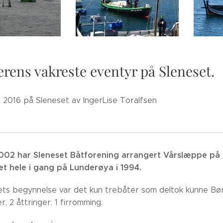
ens vakreste eventyr på Sleneset.
2016 på Sleneset av IngerLise Toralfsen
002 har Sleneset Båtforening arrangert Vårslæppe på 
t hele i gang på Lunderøya i 1994.
ets begynnelse var det kun trebåter som deltok kunne Børg
, 2 åttringer. 1 firromming.