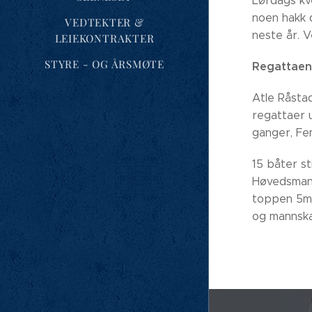
Lørdags kv
noen hakk 
VEDTEKTER &
neste år. V
LEIEKONTRAKTER
STYRE - OG ÅRSMØTE
Regattaen
Atle Råstad
regattaer u
ganger, Fe
15 båter st
Høvedsmann
toppen 5m/s
og mannska