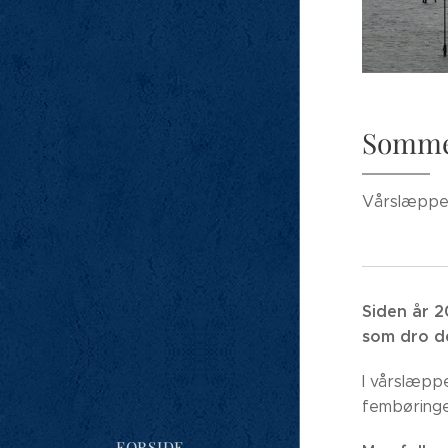
Sommer
Vårslæppe 
Siden år 2
som dro de
I vårslæpp
fembøringer
FORSIDE